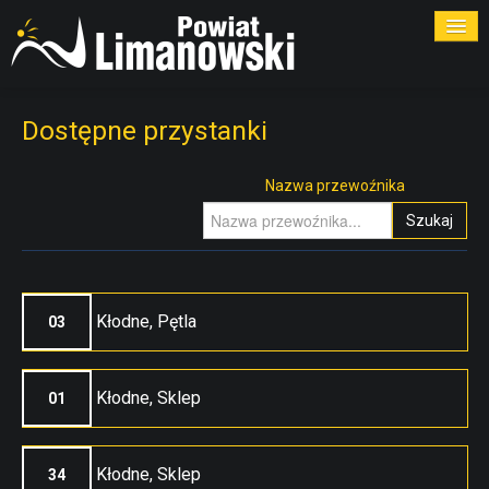
ROZKŁADY
Dostępne przystanki
PRZYSTANKI
Nazwa przewoźnika
Szukaj
PRZEWOŹNICY
KONTAKT
Kłodne, Pętla
03
Kłodne, Sklep
01
Kłodne, Sklep
34