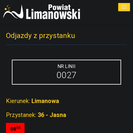
ROZKŁADY
Odjazdy z przystanku
PRZYSTANKI
PRZEWOŹNICY
NR LINII
0027
KONTAKT
Kierunek:
Limanowa
Przystanek:
36 - Jasna
04
08