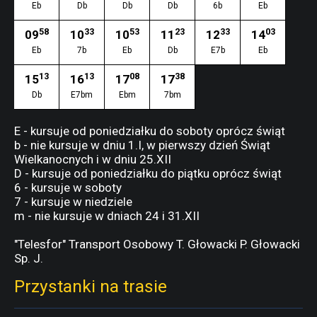
Eb
Db
Db
Db
6b
Eb
58
33
53
23
33
03
09
10
10
11
12
14
Eb
7b
Eb
Db
E7b
Eb
13
13
08
38
15
16
17
17
Db
E7bm
Ebm
7bm
E - kursuje od poniedziałku do soboty oprócz świąt
b - nie kursuje w dniu 1.I, w pierwszy dzień Świąt
Wielkanocnych i w dniu 25.XII
D - kursuje od poniedziałku do piątku oprócz świąt
6 - kursuje w soboty
7 - kursuje w niedziele
m - nie kursuje w dniach 24 i 31.XII
"Telesfor" Transport Osobowy T. Głowacki P. Głowacki
Sp. J.
Przystanki na trasie