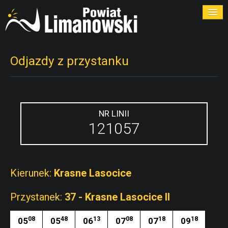
ROZKŁADY
Odjazdy z przystanku
PRZYSTANKI
PRZEWOŹNICY
NR LINII
121057
KONTAKT
Kierunek:
Krasne Lasocice
Przystanek:
37 - Krasne Lasocice II
08
48
13
08
18
18
05
05
06
07
07
09