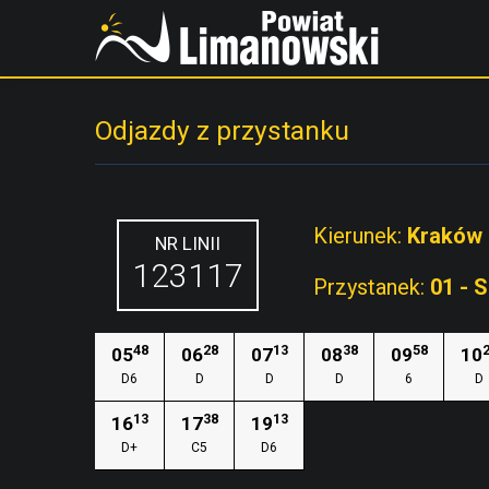
Odjazdy z przystanku
Kierunek:
Kraków
NR LINII
123117
Przystanek:
01 - 
48
28
13
38
58
05
06
07
08
09
10
D6
D
D
D
6
D
13
38
13
16
17
19
D+
C5
D6