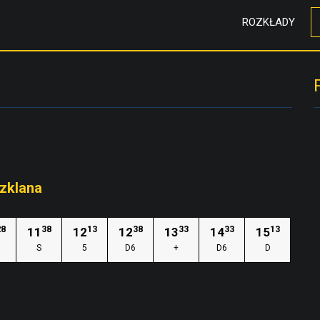
ROZKŁADY
Szklana
28
38
13
38
33
33
13
11
12
12
13
14
15
S
5
D6
+
D6
D