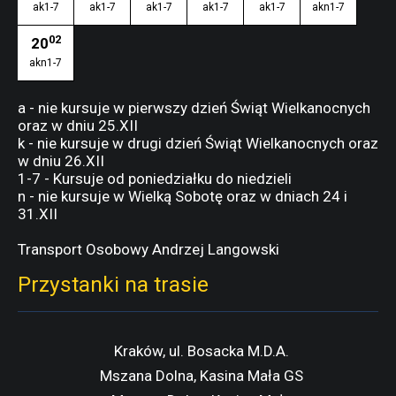
ak1-7
ak1-7
ak1-7
ak1-7
ak1-7
akn1-7
02
20
akn1-7
a - nie kursuje w pierwszy dzień Świąt Wielkanocnych
oraz w dniu 25.XII
k - nie kursuje w drugi dzień Świąt Wielkanocnych oraz
w dniu 26.XII
1-7 - Kursuje od poniedziałku do niedzieli
n - nie kursuje w Wielką Sobotę oraz w dniach 24 i
31.XII
Transport Osobowy Andrzej Langowski
Przystanki na trasie
Kraków, ul. Bosacka M.D.A.
Mszana Dolna, Kasina Mała GS