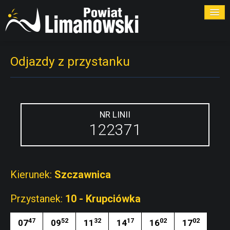
ROZKŁADY
Odjazdy z przystanku
PRZYSTANKI
PRZEWOŹNICY
NR LINII
122371
KONTAKT
Kierunek:
Szczawnica
Przystanek:
10 - Krupciówka
47
52
32
17
02
02
07
09
11
14
16
17