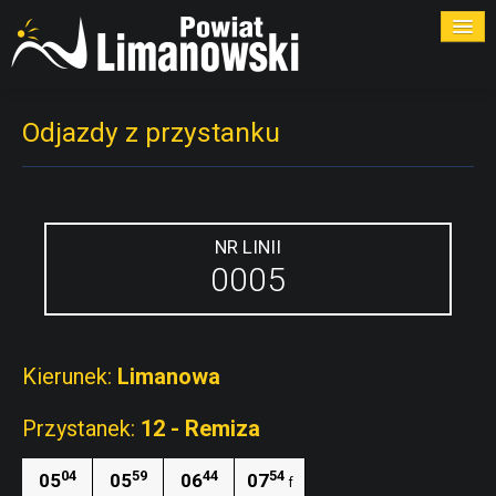
ROZKŁADY
Odjazdy z przystanku
PRZYSTANKI
PRZEWOŹNICY
NR LINII
0005
KONTAKT
Kierunek:
Limanowa
Przystanek:
12 - Remiza
04
59
44
54
05
05
06
07
f