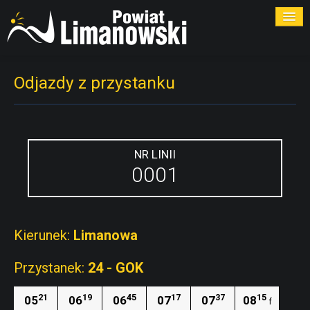
ROZKŁADY
Odjazdy z przystanku
PRZYSTANKI
PRZEWOŹNICY
NR LINII
0001
KONTAKT
Kierunek:
Limanowa
Przystanek:
24 - GOK
21
19
45
17
37
15
05
06
06
07
07
08
f