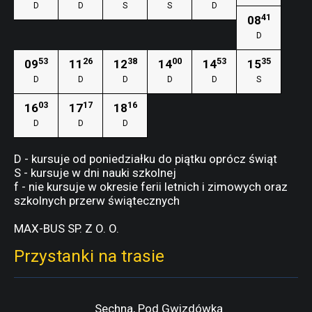
D
D
S
S
D
41
08
D
53
26
38
00
53
35
09
11
12
14
14
15
D
D
D
D
D
S
03
17
16
16
17
18
D
D
D
D - kursuje od poniedziałku do piątku oprócz świąt
S - kursuje w dni nauki szkolnej
f - nie kursuje w okresie ferii letnich i zimowych oraz
szkolnych przerw świątecznych
MAX-BUS SP. Z O. O.
Przystanki na trasie
Sechna, Pod Gwizdówką