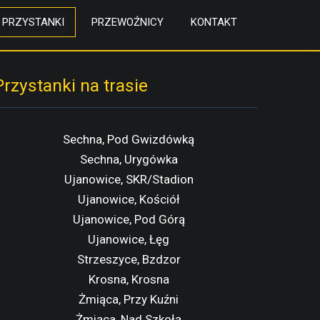
PRZYSTANKI
PRZEWOŹNICY
KONTAKT
Przystanki na trasie
Sechna, Pod Gwizdówką
Sechna, Urygówka
Ujanowice, SKR/Stadion
Ujanowice, Kościół
Ujanowice, Pod Górą
Ujanowice, Łęg
Strzeszyce, Bzdzor
Krosna, Krosna
Żmiąca, Przy Kuźni
Żmiąca, Nad Szkołą