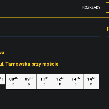
ROZKŁADY
wa
 ul. Tarnowska przy moście
0
46
58
31
43
05
58
08
09
11
12
14
14
f
D
D
D
D
D
D