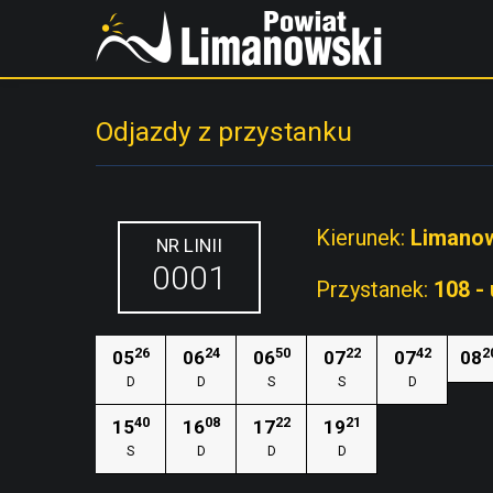
Odjazdy z przystanku
Kierunek:
Limano
NR LINII
0001
Przystanek:
108 -
26
24
50
22
42
2
05
06
06
07
07
08
D
D
S
S
D
40
08
22
21
15
16
17
19
S
D
D
D