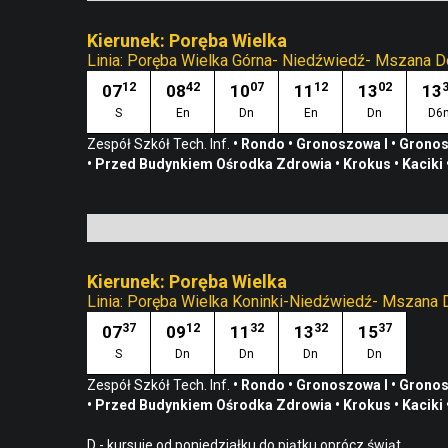
Kierunek: Poręba Wielka
Linia:
Poręba Wielka Górna- Niedźwiedź- Mszana D
12
42
07
12
02
07
08
10
11
13
13
S
En
Dn
En
Dn
D6
Zespół Szkół Tech. Inf.
•
Rondo
•
Gronoszowa I
•
Gronos
•
Przed Budynkiem Ośrodka Zdrowia
•
Krokus
•
Kaciki
Kierunek: Poręba Wielka
Linia:
Poręba Wielka Koninki-Niedźwiedź- Mszana 
37
12
32
32
37
07
09
11
13
15
S
Dn
Dn
Dn
Dn
Zespół Szkół Tech. Inf.
•
Rondo
•
Gronoszowa I
•
Gronos
•
Przed Budynkiem Ośrodka Zdrowia
•
Krokus
•
Kaciki
D - kursuje od poniedziałku do piątku oprócz świąt