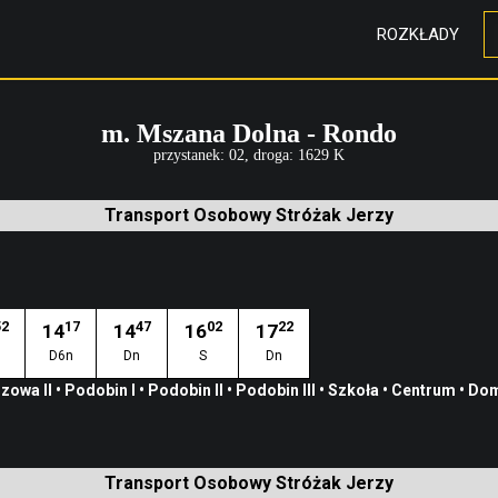
ROZKŁADY
m. Mszana Dolna - Rondo
przystanek: 02, droga: 1629 K
Transport Osobowy Stróżak Jerzy
52
17
47
02
22
14
14
16
17
D6n
Dn
S
Dn
zowa II
•
Podobin I
•
Podobin II
•
Podobin III
•
Szkoła
•
Centrum
•
Dom
Transport Osobowy Stróżak Jerzy