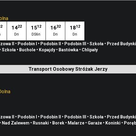
olna
32
22
12
32
12
14
15
16
18
n
Dn
DS6n
Dn
Dn
zowa II
•
Podobin I
•
Podobin II
•
Podobin III
•
Szkoła
•
Przed Budynk
•
Szkoła
•
Buchole
•
Kopajdy
•
Bastówka
•
Chlipały
Transport Osobowy Stróżak Jerzy
Dolna
zowa II
•
Podobin I
•
Podobin II
•
Podobin III
•
Szkoła
•
Przed Budynk
•
Nad Zalewem
•
Rusnaki
•
Borek
•
Malarze
•
Garaże
•
Koninki
•
Poręb