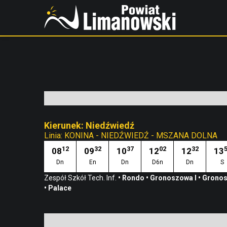
Kierunek: Niedźwiedź
Linia:
KONINA - NIEDŹWIEDŹ - MSZANA DOLNA
12
32
37
02
32
08
09
10
12
12
13
Dn
En
Dn
D6n
Dn
S
Zespół Szkół Tech. Inf.
•
Rondo
•
Gronoszowa I
•
Gronos
•
Palace