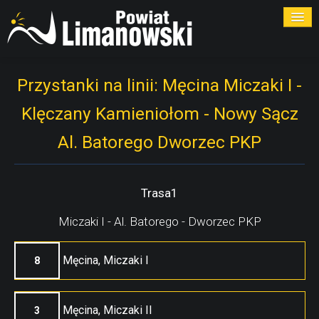
ROZKŁADY
Przystanki na linii: Męcina Miczaki I -
Klęczany Kamieniołom - Nowy Sącz
PRZYSTANKI
Al. Batorego Dworzec PKP
PRZEWOŹNICY
KONTAKT
Trasa1
Miczaki I - Al. Batorego - Dworzec PKP
Męcina, Miczaki I
8
Męcina, Miczaki II
3