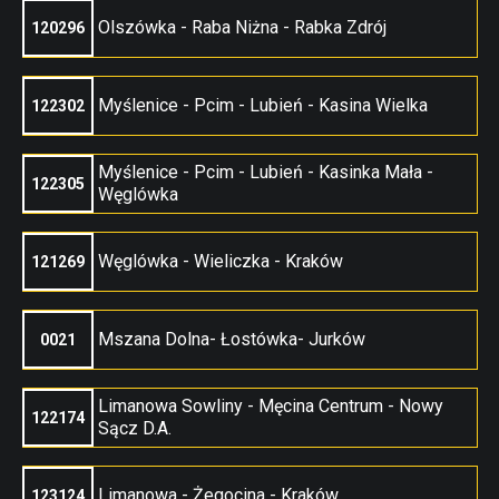
Olszówka - Raba Niżna - Rabka Zdrój
120296
Myślenice - Pcim - Lubień - Kasina Wielka
122302
Myślenice - Pcim - Lubień - Kasinka Mała -
122305
Węglówka
Węglówka - Wieliczka - Kraków
121269
Mszana Dolna- Łostówka- Jurków
0021
Limanowa Sowliny - Męcina Centrum - Nowy
122174
Sącz D.A.
Limanowa - Żegocina - Kraków
123124