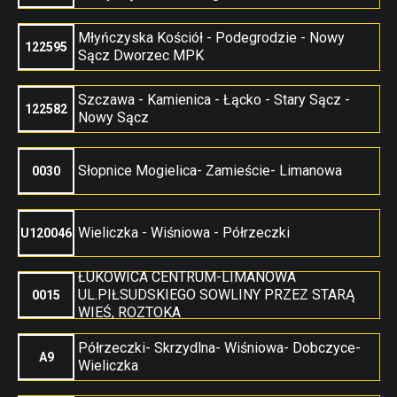
Młyńczyska Kościół - Podegrodzie - Nowy
122595
Sącz Dworzec MPK
Szczawa - Kamienica - Łącko - Stary Sącz -
122582
Nowy Sącz
Słopnice Mogielica- Zamieście- Limanowa
0030
Wieliczka - Wiśniowa - Półrzeczki
U120046
ŁUKOWICA CENTRUM-LIMANOWA
UL.PIŁSUDSKIEGO SOWLINY PRZEZ STARĄ
0015
WIEŚ, ROZTOKA
Półrzeczki- Skrzydlna- Wiśniowa- Dobczyce-
A9
Wieliczka