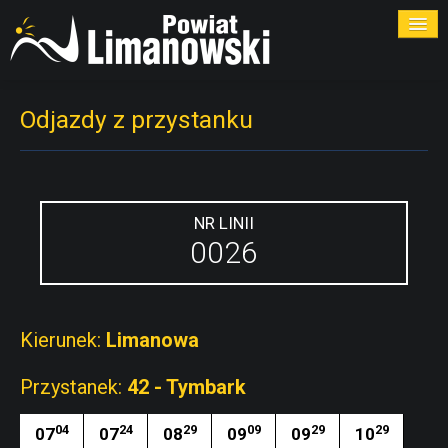
ROZKŁADY
Odjazdy z przystanku
PRZYSTANKI
PRZEWOŹNICY
NR LINII
0026
KONTAKT
Kierunek:
Limanowa
Przystanek:
42 - Tymbark
04
24
29
09
29
29
07
07
08
09
09
10