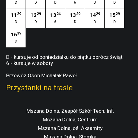
D
D
D
6
D
D
29
29
24
29
29
29
11
12
13
13
14
15
D
D
6
D
D
D
39
16
D
D - kursuje od poniedziałku do piątku oprócz świąt
6 - kursuje w soboty
Przewóz Osób Michalak Paweł
Przystanki na trasie
Mszana Dolna, Zespół Szkół Tech. Inf.
Mszana Dolna, Centrum
Mszana Dolna, oś. Aksamity
Mszana Dolna, Słomka