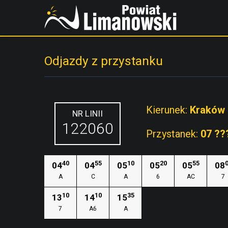
Odjazdy z przystanku
Kierunek:
Kraków
NR LINII
122060
Przystanek:
07 ??
40
55
10
20
55
04
04
05
05
05
08
A
C
A
6
AC
7
10
10
35
13
14
15
7
A6
A