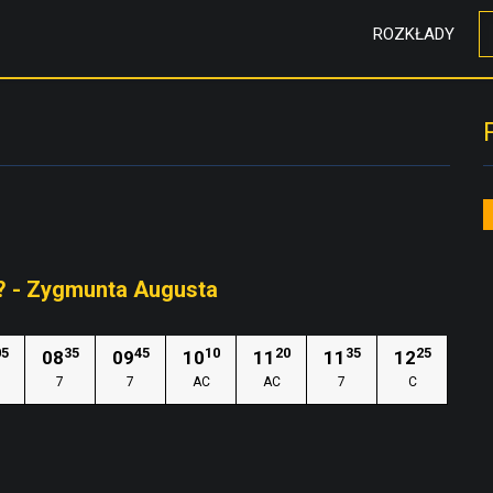
ROZKŁADY
? - Zygmunta Augusta
05
35
45
10
20
35
25
08
09
10
11
11
12
7
7
AC
AC
7
C