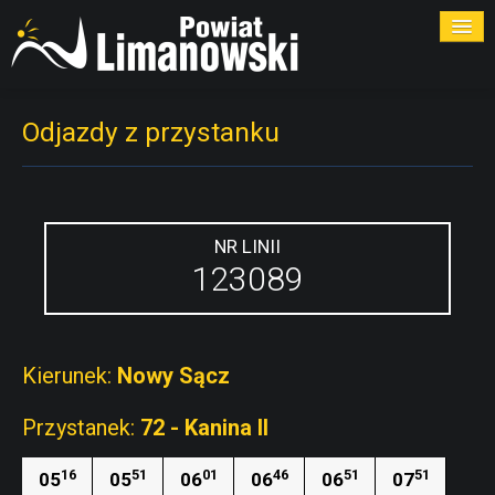
ROZKŁADY
Odjazdy z przystanku
PRZYSTANKI
PRZEWOŹNICY
NR LINII
123089
KONTAKT
Kierunek:
Nowy Sącz
Przystanek:
72 - Kanina II
16
51
01
46
51
51
05
05
06
06
06
07