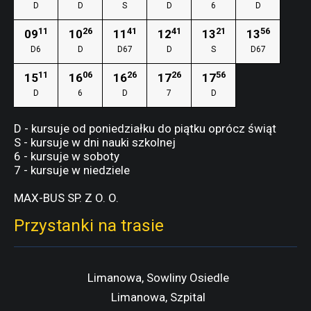
D
D
S
D
6
D
11
26
41
41
21
56
09
10
11
12
13
13
D6
D
D67
D
S
D67
11
06
26
26
56
15
16
16
17
17
D
6
D
7
D
D - kursuje od poniedziałku do piątku oprócz świąt
S - kursuje w dni nauki szkolnej
6 - kursuje w soboty
7 - kursuje w niedziele
MAX-BUS SP. Z O. O.
Przystanki na trasie
Limanowa, Sowliny Osiedle
Limanowa, Szpital