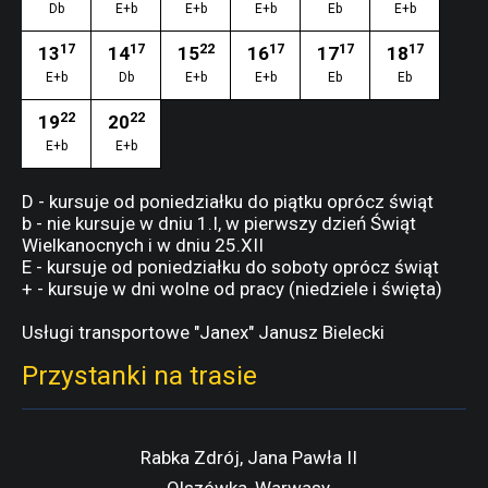
Db
E+b
E+b
E+b
Eb
E+b
17
17
22
17
17
17
13
14
15
16
17
18
E+b
Db
E+b
E+b
Eb
Eb
22
22
19
20
E+b
E+b
D - kursuje od poniedziałku do piątku oprócz świąt
b - nie kursuje w dniu 1.I, w pierwszy dzień Świąt
Wielkanocnych i w dniu 25.XII
E - kursuje od poniedziałku do soboty oprócz świąt
+ - kursuje w dni wolne od pracy (niedziele i święta)
Usługi transportowe "Janex" Janusz Bielecki
Przystanki na trasie
Rabka Zdrój, Jana Pawła II