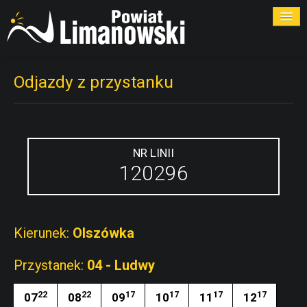
ROZKŁADY
Odjazdy z przystanku
PRZYSTANKI
PRZEWOŹNICY
NR LINII
120296
KONTAKT
Kierunek:
Olszówka
Przystanek:
04 - Ludwy
22
22
17
17
17
17
07
08
09
10
11
12