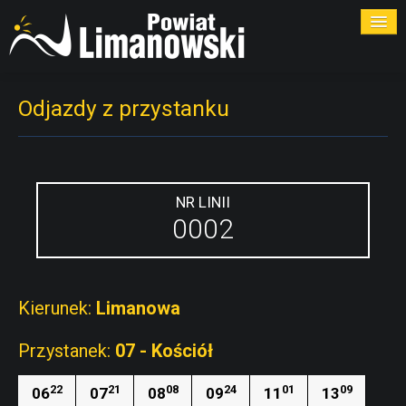
ROZKŁADY
Odjazdy z przystanku
PRZYSTANKI
PRZEWOŹNICY
NR LINII
0002
KONTAKT
Kierunek:
Limanowa
Przystanek:
07 - Kościół
22
21
08
24
01
09
06
07
08
09
11
13