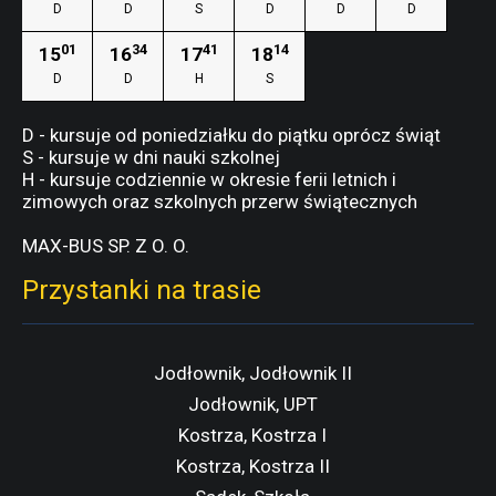
D
D
S
D
D
D
01
34
41
14
15
16
17
18
D
D
H
S
D - kursuje od poniedziałku do piątku oprócz świąt
S - kursuje w dni nauki szkolnej
H - kursuje codziennie w okresie ferii letnich i
zimowych oraz szkolnych przerw świątecznych
MAX-BUS SP. Z O. O.
Przystanki na trasie
Jodłownik, Jodłownik II
Jodłownik, UPT
Kostrza, Kostrza I
Kostrza, Kostrza II