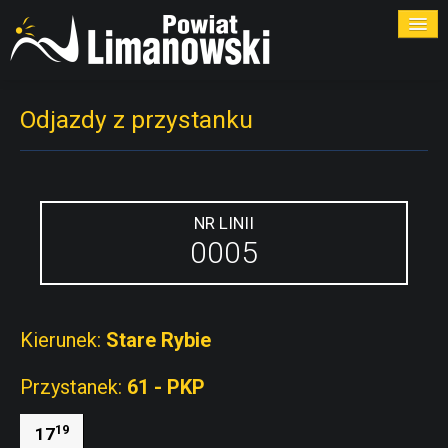
ROZKŁADY
Odjazdy z przystanku
PRZYSTANKI
PRZEWOŹNICY
NR LINII
0005
KONTAKT
Kierunek:
Stare Rybie
Przystanek:
61 - PKP
19
17