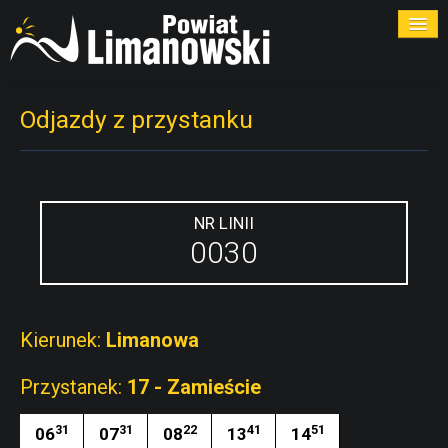
ROZKŁADY
Odjazdy z przystanku
PRZYSTANKI
PRZEWOŹNICY
NR LINII
0030
KONTAKT
Kierunek:
Limanowa
Przystanek:
17 - Zamieście
31
31
22
41
51
06
07
08
13
14