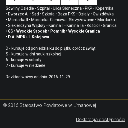
Sowliny Osiedle
•
Szpital
•
Ulica Słoneczna
•
PKP
•
Kopernika
•
Dworzec A.
•
Sąd
•
Szkoła
•
Baza PKS
•
Działy
•
Gwizdówka
•
Mordarka II
•
Mordarka-Cieniawa- Skrzyżowanie
•
Mordarka I
•
Siekierczyna Wądoły
•
Kanina II
•
Kanina IIa
•
Kościół
•
Granica
•
GS
•
Wysokie Środek
•
Pomnik
•
Wysokie Granica
•
D.A. MPK ul. Kolejowa
D - kursuje od poniedziałku do piątku oprócz świąt
S - kursuje w dni nauki szkolnej
6 - kursuje w soboty
7 - kursuje w niedziele
Rozkład ważny od dnia: 2016-11-29
© 2016 Starostwo Powiatowe w Limanowej
(
Deklaracja dostępności
s