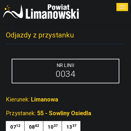
ROZKŁADY
Odjazdy z przystanku
PRZYSTANKI
PRZEWOŹNICY
NR LINII
0034
KONTAKT
Kierunek:
Limanowa
Przystanek:
55 - Sowliny Osiedla
12
42
37
37
07
08
10
13