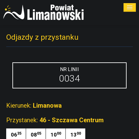
ROZKŁADY
Odjazdy z przystanku
PRZYSTANKI
PRZEWOŹNICY
NR LINII
0034
KONTAKT
Kierunek:
Limanowa
Przystanek:
46 - Szczawa Centrum
35
05
00
00
06
08
10
13