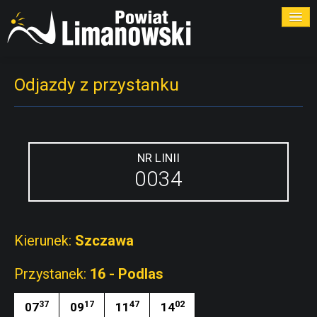
ROZKŁADY
Odjazdy z przystanku
PRZYSTANKI
PRZEWOŹNICY
NR LINII
0034
KONTAKT
Kierunek:
Szczawa
Przystanek:
16 - Podlas
37
17
47
02
07
09
11
14