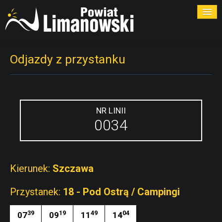
ROZKŁADY
Odjazdy z przystanku
PRZYSTANKI
PRZEWOŹNICY
NR LINII
0034
KONTAKT
Kierunek:
Szczawa
Przystanek:
18 - Pod Ostrą / Campingi
39
19
49
04
07
09
11
14