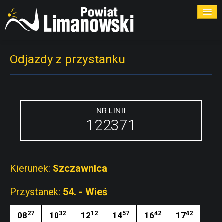
ROZKŁADY
Odjazdy z przystanku
PRZYSTANKI
PRZEWOŹNICY
NR LINII
122371
KONTAKT
Kierunek:
Szczawnica
Przystanek:
54. - Wieś
27
32
12
57
42
42
08
10
12
14
16
17