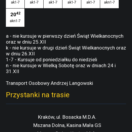
ak1-7
ak1-7
ak1-7
ak1-7
ak1-7
akn1-7
42
20
akn1-7
a - nie kursuje w pierwszy dzień Świąt Wielkanocnych
oraz w dniu 25.XII
k - nie kursuje w drugi dzień Świąt Wielkanocnych oraz
w dniu 26.XII
1-7 - Kursuje od poniedziałku do niedzieli
n - nie kursuje w Wielką Sobotę oraz w dniach 24 i
31.XII
Transport Osobowy Andrzej Langowski
Przystanki na trasie
Kraków, ul. Bosacka M.D.A.
Mszana Dolna, Kasina Mała GS