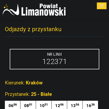
ROZKŁADY
Odjazdy z przystanku
PRZYSTANKI
PRZEWOŹNICY
NR LINII
122371
KONTAKT
Kierunek:
Kraków
Przystanek:
25 - Białe
06
01
51
06
56
36
06
08
10
12
13
16