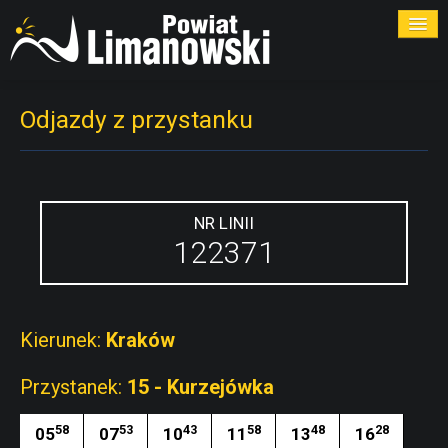
ROZKŁADY
Odjazdy z przystanku
PRZYSTANKI
PRZEWOŹNICY
NR LINII
122371
KONTAKT
Kierunek:
Kraków
Przystanek:
15 - Kurzejówka
58
53
43
58
48
28
05
07
10
11
13
16