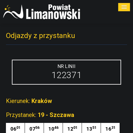
ROZKŁADY
Odjazdy z przystanku
PRZYSTANKI
PRZEWOŹNICY
NR LINII
122371
KONTAKT
Kierunek:
Kraków
Przystanek:
19 - Szczawa
01
56
46
01
51
31
06
07
10
12
13
16