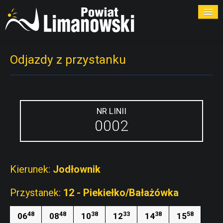
ROZKŁADY
Odjazdy z przystanku
PRZYSTANKI
PRZEWOŹNICY
NR LINII
0002
KONTAKT
Kierunek:
Jodłownik
Przystanek:
12 - Piekiełko/Bałażówka
48
48
38
33
38
58
06
08
10
12
14
15