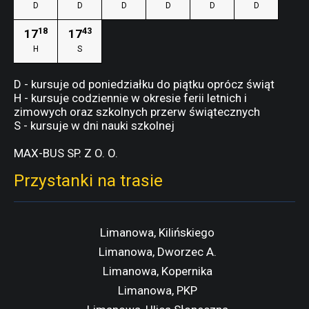
D
D
D
D
D
D
18
43
17
17
H
S
D - kursuje od poniedziałku do piątku oprócz świąt
H - kursuje codziennie w okresie ferii letnich i
zimowych oraz szkolnych przerw świątecznych
S - kursuje w dni nauki szkolnej
MAX-BUS SP. Z O. O.
Przystanki na trasie
Limanowa, Kilińskiego
Limanowa, Dworzec A.
Limanowa, Kopernika
Limanowa, PKP