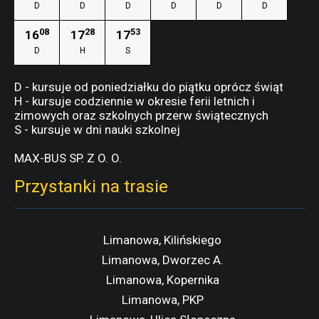
D
D
D
D
D
D
08
28
53
16
17
17
D
H
S
D - kursuje od poniedziałku do piątku oprócz świąt
H - kursuje codziennie w okresie ferii letnich i
zimowych oraz szkolnych przerw świątecznych
S - kursuje w dni nauki szkolnej
MAX-BUS SP. Z O. O.
Przystanki na trasie
Limanowa, Kilińskiego
Limanowa, Dworzec A.
Limanowa, Kopernika
Limanowa, PKP