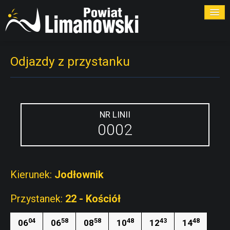
ROZKŁADY
Odjazdy z przystanku
PRZYSTANKI
PRZEWOŹNICY
NR LINII
0002
KONTAKT
Kierunek:
Jodłownik
Przystanek:
22 - Kościół
04
58
58
48
43
48
06
06
08
10
12
14