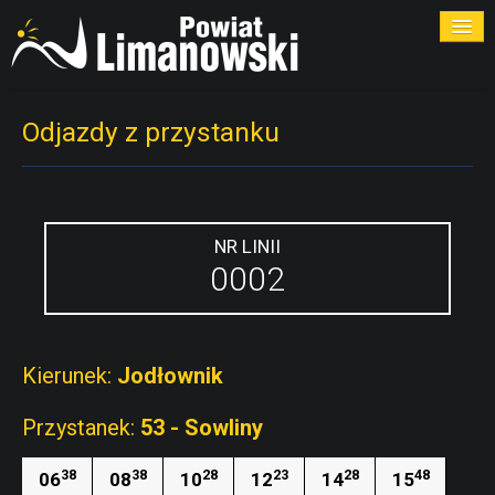
ROZKŁADY
Odjazdy z przystanku
PRZYSTANKI
PRZEWOŹNICY
NR LINII
0002
KONTAKT
Kierunek:
Jodłownik
Przystanek:
53 - Sowliny
38
38
28
23
28
48
06
08
10
12
14
15