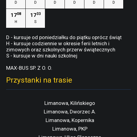
D
D
D
D
D
D
08
33
17
17
H
S
D - kursuje od poniedziałku do piątku oprócz świąt
H - kursuje codziennie w okresie ferii letnich i
zimowych oraz szkolnych przerw świątecznych
S - kursuje w dni nauki szkolnej
MAX-BUS SP. Z O. O.
Przystanki na trasie
Limanowa, Kilińskiego
Limanowa, Dworzec A.
Limanowa, Kopernika
Limanowa, PKP